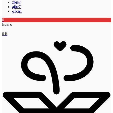
z6je7
ajbe7
q1cn1
0
Всего
0
₽