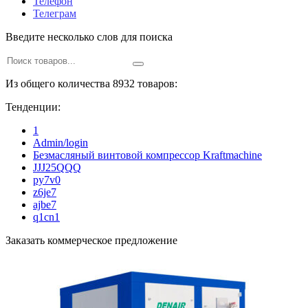
Телефон
Телеграм
Введите несколько слов для поиска
Из общего количества 8932 товаров:
Тенденции:
1
Admin/login
Безмасляный винтовой компрессор Kraftmaсhine
JJJ25QQQ
py7v0
z6je7
ajbe7
q1cn1
Заказать коммерческое предложение