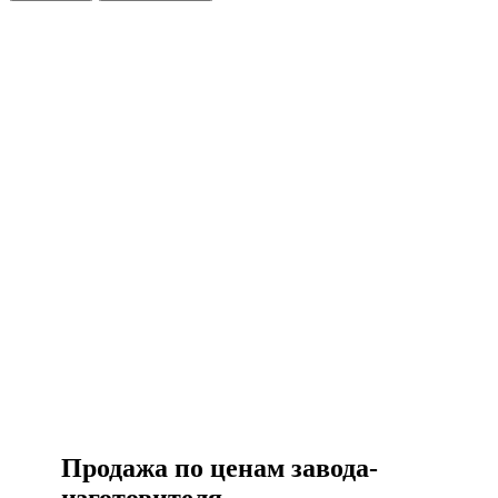
Есть вопросы?
Консультация по оборудованию
+7 (495) 492-67-70
ЗАКАЗАТЬ ЗВОНОК
Продажа по ценам завода-