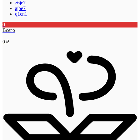
z6je7
ajbe7
q1cn1
0
Всего
0
₽