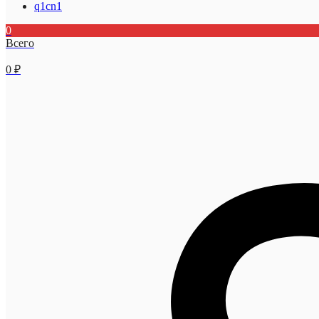
q1cn1
0
Всего
0
₽