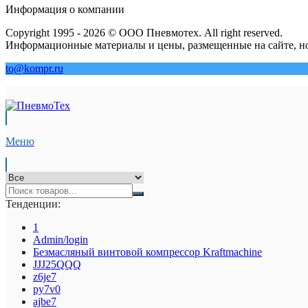
Информация о компании
Copyright 1995 - 2026 © ООО Пневмотех. All right reserved.
Информационные материалы и цены, размещенные на сайте, но
to@kompr.ru
Меню
Тенденции:
1
Admin/login
Безмасляный винтовой компрессор Kraftmaсhine
JJJ25QQQ
z6je7
py7v0
ajbe7