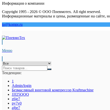
Информация о компании
Copyright 1995 - 2026 © ООО Пневмотех. All right reserved.
Информационные материалы и цены, размещенные на сайте, но
to@kompr.ru
Меню
Тенденции:
1
Admin/login
Безмасляный винтовой компрессор Kraftmaсhine
JJJ25QQQ
z6je7
py7v0
ajbe7