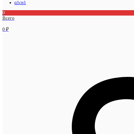
q1cn1
0
Всего
0
₽