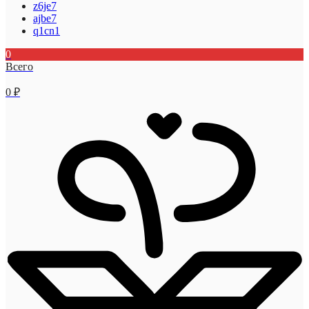
z6je7
ajbe7
q1cn1
0
Всего
0
₽