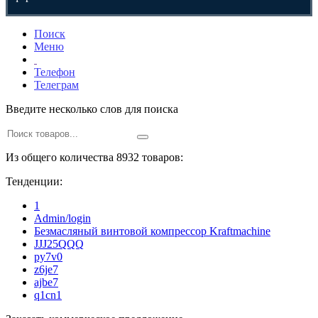
Поиск
Меню
Телефон
Телеграм
Введите несколько слов для поиска
Из общего количества 8932 товаров:
Тенденции:
1
Admin/login
Безмасляный винтовой компрессор Kraftmaсhine
JJJ25QQQ
py7v0
z6je7
ajbe7
q1cn1