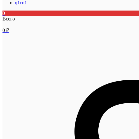
q1cn1
0
Всего
0
₽