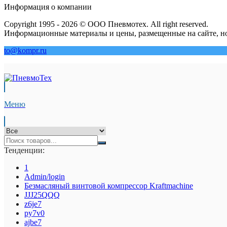
Информация о компании
Copyright 1995 - 2026 © ООО Пневмотех. All right reserved.
Информационные материалы и цены, размещенные на сайте, но
to@kompr.ru
Меню
Тенденции:
1
Admin/login
Безмасляный винтовой компрессор Kraftmaсhine
JJJ25QQQ
z6je7
py7v0
ajbe7