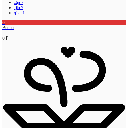
z6je7
ajbe7
q1cn1
0
Всего
0
₽