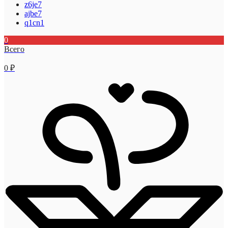
z6je7
ajbe7
q1cn1
0
Всего
0
₽