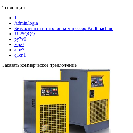
Тенденции:
1
Admin/login
Безмасляный винтовой компрессор Kraftmaсhine
JJJ25QQQ
py7v0
z6je7
ajbe7
q1cn1
Заказать коммерческое предложение