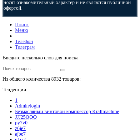
носят ознакомительный характер и не являются публичной
офертой.
Поиск
Меню
Телефон
Телеграм
Введите несколько слов для поиска
Из общего количества 8932 товаров:
Тенденции:
1
Admin/login
Безмасляный винтовой компрессор Kraftmaсhine
JJJ25QQQ
py7v0
z6je7
ajbe7
q1cn1