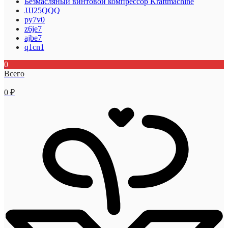
Безмасляный винтовой компрессор Kraftmaсhine
JJJ25QQQ
py7v0
z6je7
ajbe7
q1cn1
0
Всего
0
₽