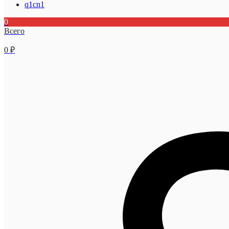
q1cn1
0
Всего
0
₽