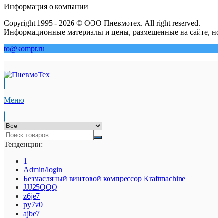
Информация о компании
Copyright 1995 - 2026 © ООО Пневмотех. All right reserved.
Информационные материалы и цены, размещенные на сайте, но
to@kompr.ru
Меню
Тенденции:
1
Admin/login
Безмасляный винтовой компрессор Kraftmaсhine
JJJ25QQQ
z6je7
py7v0
ajbe7