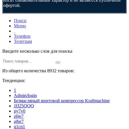
носят ознакомительный характер и не являются публичной
офертой.
Поиск
Меню
Телефон
Телеграм
Введите несколько слов для поиска
Из общего количества 8932 товаров:
Тенденции:
1
Admin/login
Безмасляный винтовой компрессор Kraftmaсhine
JJJ25QQQ
py7v0
z6je7
ajbe7
q1cn1