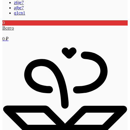
z6je7
ajbe7
q1cn1
0
Всего
0
₽