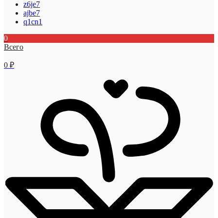
z6je7
ajbe7
q1cn1
0
Всего
0
₽