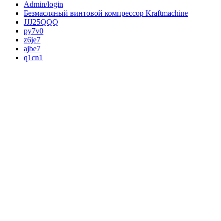
Admin/login
Безмасляный винтовой компрессор Kraftmaсhine
JJJ25QQQ
py7v0
z6je7
ajbe7
q1cn1