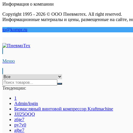
Информация о компании
Copyright 1995 - 2026 © ООО Пневмотех. All right reserved.
Информационные материалы и цены, размещенные на сайте, но
to@kompr.ru
Меню
Тенденции:
1
Admin/login
Безмасляный винтовой компрессор Kraftmaсhine
JJJ25QQQ
z6je7
py7v0
ajbe7