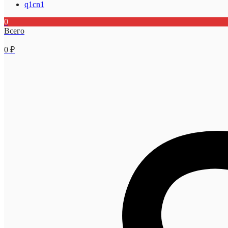
q1cn1
0
Всего
0
₽