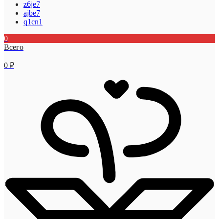
z6je7
ajbe7
q1cn1
0
Всего
0
₽