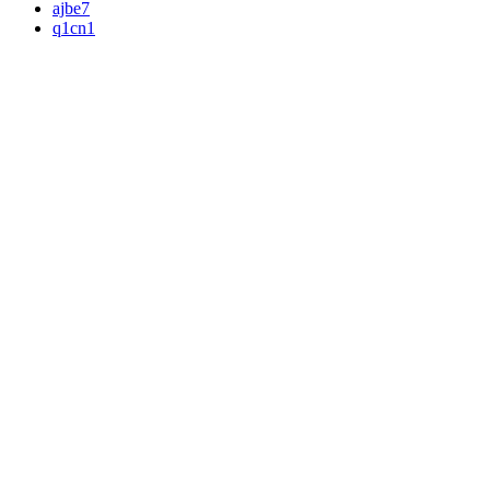
ajbe7
q1cn1