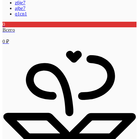
z6je7
ajbe7
q1cn1
0
Всего
0
₽