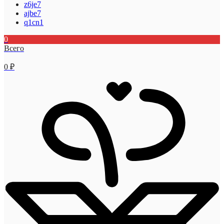
z6je7
ajbe7
q1cn1
0
Всего
0
₽