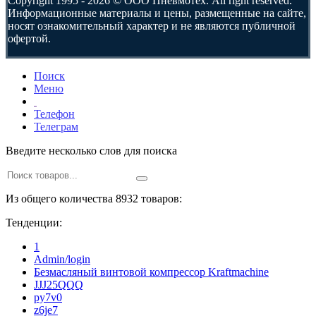
Copyright 1995 - 2026 © ООО Пневмотех. All right reserved.
Информационные материалы и цены, размещенные на сайте,
носят ознакомительный характер и не являются публичной
офертой.
Поиск
Меню
Телефон
Телеграм
Введите несколько слов для поиска
Из общего количества 8932 товаров:
Тенденции:
1
Admin/login
Безмасляный винтовой компрессор Kraftmaсhine
JJJ25QQQ
py7v0
z6je7