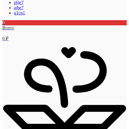
z6je7
ajbe7
q1cn1
0
Всего
0
₽