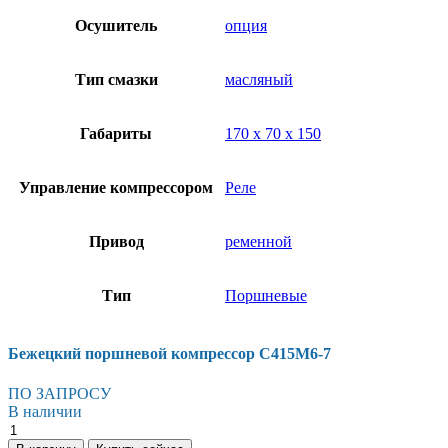
Осушитель
опция
Тип смазки
масляный
Габариты
170 х 70 х 150
Управление компрессором
Реле
Привод
ременной
Тип
Поршневые
Бежецкий поршневой компрессор С415М6-7
ПО ЗАПРОСУ
В наличии
Бежецкий
поршневой