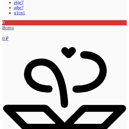
z6je7
ajbe7
q1cn1
0
Всего
0
₽