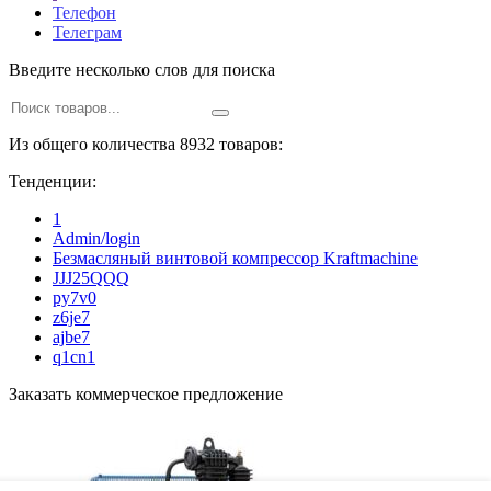
Телефон
Телеграм
Введите несколько слов для поиска
Из общего количества 8932 товаров:
Тенденции:
1
Admin/login
Безмасляный винтовой компрессор Kraftmaсhine
JJJ25QQQ
py7v0
z6je7
ajbe7
q1cn1
Заказать коммерческое предложение