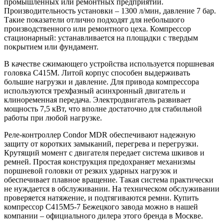
промышленных или ремонтных предприятий.
Производительность установки – 1300 л/мин, давление 7 бар.
Такие показатели отлично подходят для небольшого
производственного или ремонтного цеха. Компрессор
стационарный: устанавливается на площадки с твердым
покрытием или фундамент.
В качестве сжимающего устройства используется поршневая
головка С415М. Литой корпус способен выдерживать
большие нагрузки и давление. Для привода компрессора
используются трехфазный асинхронный двигатель и
клиноременная передача. Электродвигатель развивает
мощность 7,5 кВт, что вполне достаточно для стабильной
работы при любой нагрузке.
Реле-контроллер Condor MDR обеспечивают надежную
защиту от коротких замыканий, перегрева и перегрузки.
Крутящий момент с двигателя передает система шкивов и
ремней. Простая конструкция предохраняет механизмы
поршневой головки от резких ударных нагрузок и
обеспечивает плавное вращение. Такая система практически
не нуждается в обслуживании. На техническом обслуживании
проверяется натяжение, и подтягиваются ремни. Купить
компрессор С415М5-7 Бежецкого завода можно в нашей
компании – официального дилера этого бренда в Москве.