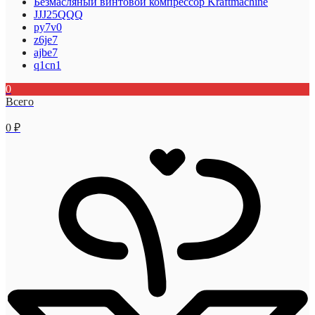
Безмасляный винтовой компрессор Kraftmaсhine
JJJ25QQQ
py7v0
z6je7
ajbe7
q1cn1
0
Всего
0
₽