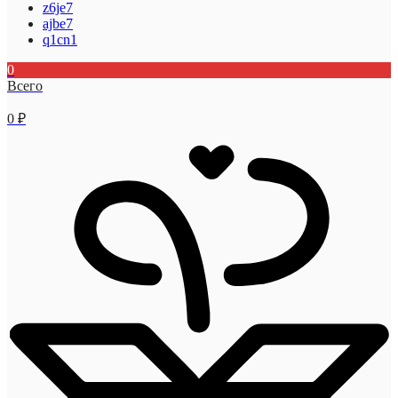
z6je7
ajbe7
q1cn1
0
Всего
0
₽