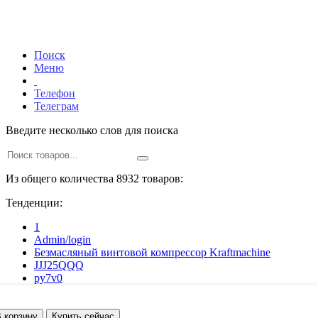
Поиск
Меню
Телефон
Телеграм
Введите несколько слов для поиска
Из общего количества 8932 товаров:
Тенденции:
1
Admin/login
Безмасляный винтовой компрессор Kraftmaсhine
JJJ25QQQ
py7v0
z6je7
ajbe7
q1cn1
 корзину
Купить сейчас