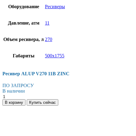
Оборудование
Ресиверы
Давление, атм
11
Объем ресивера, л
270
Габариты
500х1755
Ресивер ALUP V270 11B ZINC
ПО ЗАПРОСУ
В наличии
Ресивер
ALUP
В корзину
Купить сейчас
V270
11B
ZINC
количество