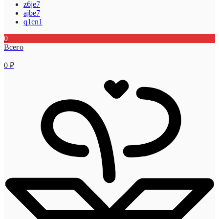
z6je7
ajbe7
q1cn1
0
Всего
0
₽