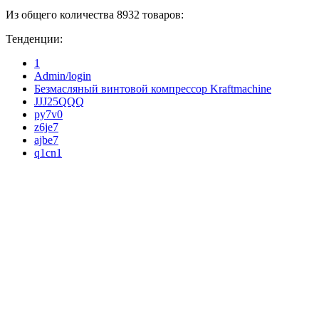
Из общего количества 8932 товаров:
Тенденции:
1
Admin/login
Безмасляный винтовой компрессор Kraftmaсhine
JJJ25QQQ
py7v0
z6je7
ajbe7
q1cn1