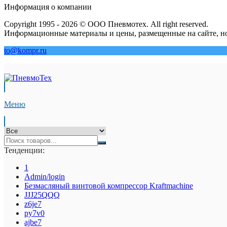
Информация о компании
Copyright 1995 - 2026 © ООО Пневмотех. All right reserved.
Информационные материалы и цены, размещенные на сайте, но
to@kompr.ru
Меню
Тенденции:
1
Admin/login
Безмасляный винтовой компрессор Kraftmaсhine
JJJ25QQQ
z6je7
py7v0
ajbe7