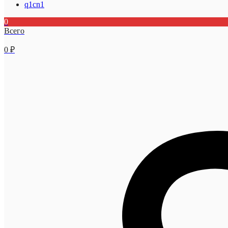
q1cn1
0
Всего
0
₽