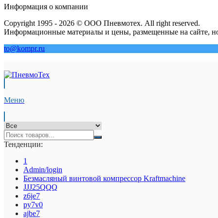
Информация о компании
Copyright 1995 - 2026 © ООО Пневмотех. All right reserved.
Информационные материалы и цены, размещенные на сайте, но
to@kompr.ru
Меню
Тенденции:
1
Admin/login
Безмасляный винтовой компрессор Kraftmaсhine
JJJ25QQQ
z6je7
py7v0
ajbe7