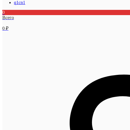
q1cn1
0
Всего
0
₽