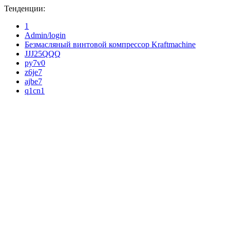
Тенденции:
1
Admin/login
Безмасляный винтовой компрессор Kraftmaсhine
JJJ25QQQ
py7v0
z6je7
ajbe7
q1cn1