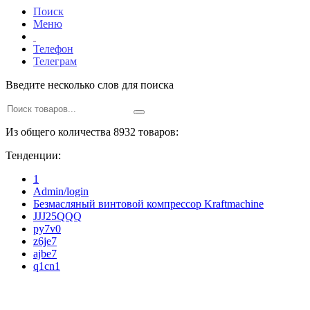
Поиск
Меню
Телефон
Телеграм
Введите несколько слов для поиска
Из общего количества 8932 товаров:
Тенденции:
1
Admin/login
Безмасляный винтовой компрессор Kraftmaсhine
JJJ25QQQ
py7v0
z6je7
ajbe7
q1cn1