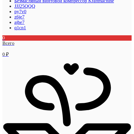
Безмасляный винтовой компрессор Kraftmaсhine
JJJ25QQQ
py7v0
z6je7
ajbe7
q1cn1
0
Всего
0
₽