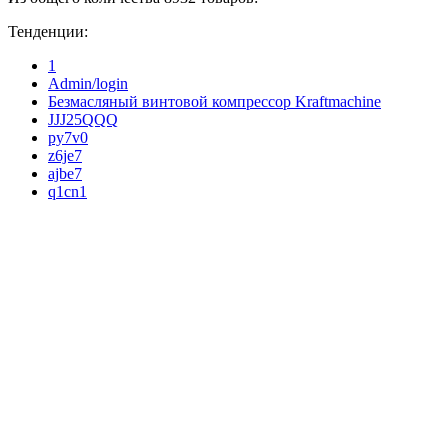
Тенденции:
1
Admin/login
Безмасляный винтовой компрессор Kraftmaсhine
JJJ25QQQ
py7v0
z6je7
ajbe7
q1cn1