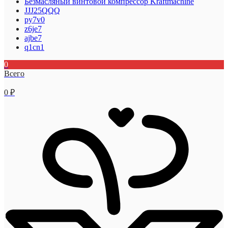
Безмасляный винтовой компрессор Kraftmaсhine
JJJ25QQQ
py7v0
z6je7
ajbe7
q1cn1
0
Всего
0
₽