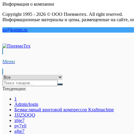
Информация о компании
Copyright 1995 - 2026 © ООО Пневмотех. All right reserved.
Информационные материалы и цены, размещенные на сайте, но
to@kompr.ru
Меню
Тенденции:
1
Admin/login
Безмасляный винтовой компрессор Kraftmaсhine
JJJ25QQQ
z6je7
py7v0
ajbe7