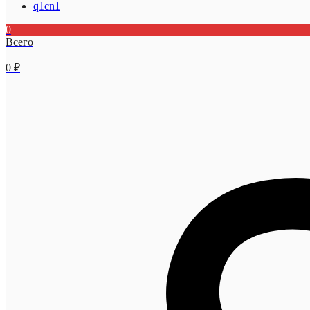
q1cn1
0
Всего
0
₽