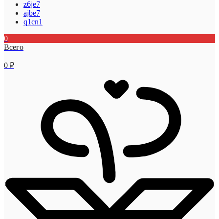
z6je7
ajbe7
q1cn1
0
Всего
0
₽