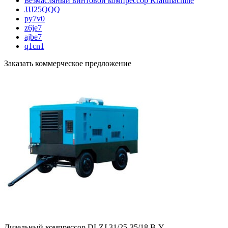
Безмасляный винтовой компрессор Kraftmaсhine
JJJ25QQQ
py7v0
z6je7
ajbe7
q1cn1
Заказать коммерческое предложение
Дизельный компрессор DLZJ 31/25-35/18 B-Y