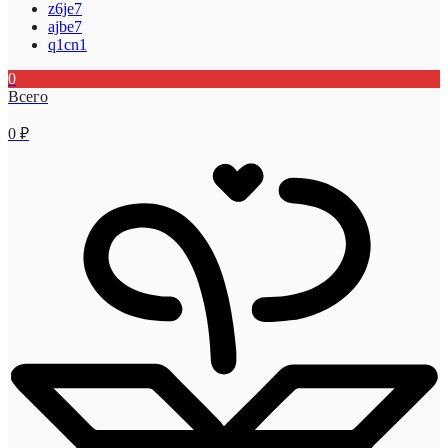
z6je7
ajbe7
q1cn1
0
Всего
0
₽