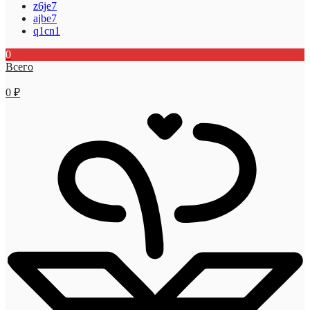
z6je7
ajbe7
q1cn1
0
Всего
0
₽