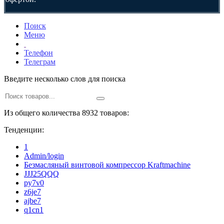
Поиск
Меню
Телефон
Телеграм
Введите несколько слов для поиска
Из общего количества 8932 товаров:
Тенденции:
1
Admin/login
Безмасляный винтовой компрессор Kraftmaсhine
JJJ25QQQ
py7v0
z6je7
ajbe7
q1cn1