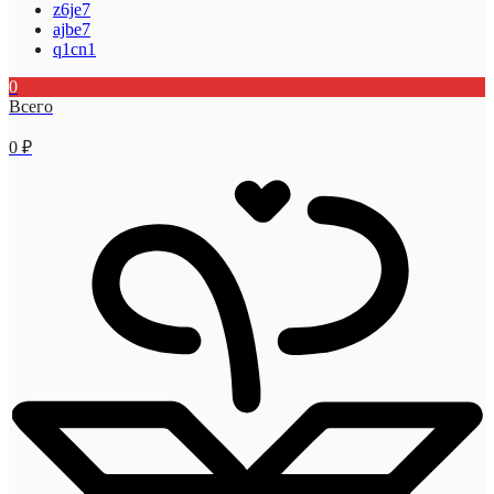
z6je7
ajbe7
q1cn1
0
Всего
0
₽