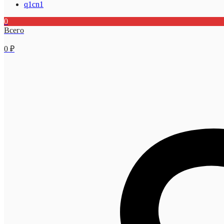
q1cn1
0
Всего
0
₽