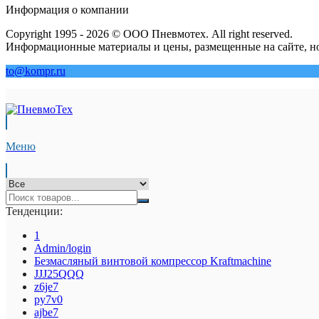
Информация о компании
Copyright 1995 - 2026 © ООО Пневмотех. All right reserved.
Информационные материалы и цены, размещенные на сайте, но
to@kompr.ru
Меню
Тенденции:
1
Admin/login
Безмасляный винтовой компрессор Kraftmaсhine
JJJ25QQQ
z6je7
py7v0
ajbe7