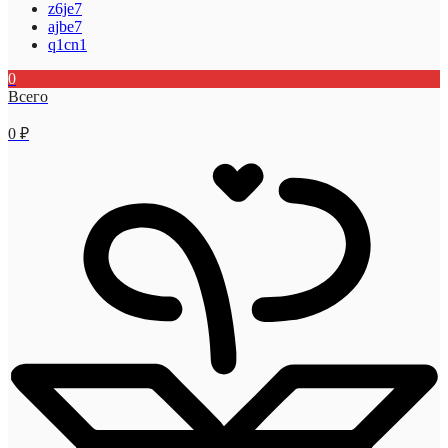
z6je7
ajbe7
q1cn1
0
Всего
0
₽