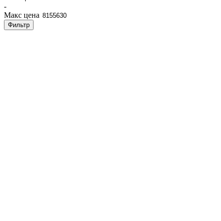
-
Макс цена
Фильтр
Есть вопросы?
Консультация по оборудованию
+7 (495) 492-67-70
ЗАКАЗАТЬ ЗВОНОК