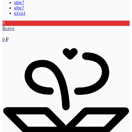
z6je7
ajbe7
q1cn1
0
Всего
0
₽