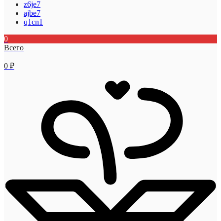
z6je7
ajbe7
q1cn1
0
Всего
0
₽