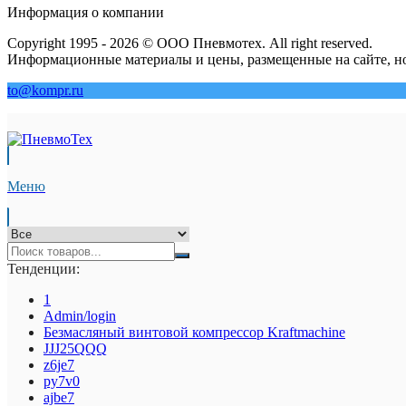
Информация о компании
Copyright 1995 - 2026 © ООО Пневмотех. All right reserved.
Информационные материалы и цены, размещенные на сайте, но
to@kompr.ru
Меню
Тенденции:
1
Admin/login
Безмасляный винтовой компрессор Kraftmaсhine
JJJ25QQQ
z6je7
py7v0
ajbe7