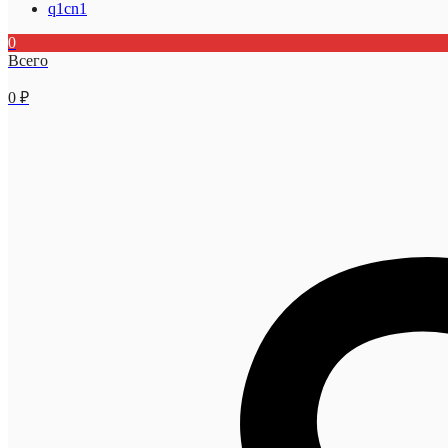
q1cn1
0
Всего
0
₽