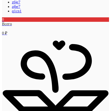
z6je7
ajbe7
q1cn1
0
Всего
0
₽