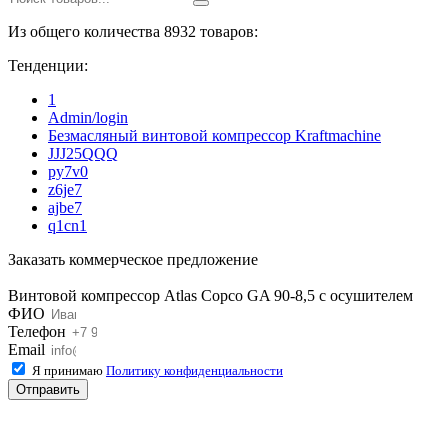
Из общего количества 8932 товаров:
Тенденции:
1
Admin/login
Безмасляный винтовой компрессор Kraftmaсhine
JJJ25QQQ
py7v0
z6je7
ajbe7
q1cn1
Заказать коммерческое предложение
Винтовой компрессор Atlas Copco GA 90-8,5 с осушителем
ФИО
Телефон
Email
Я принимаю
Политику конфиденциальности
Отправить