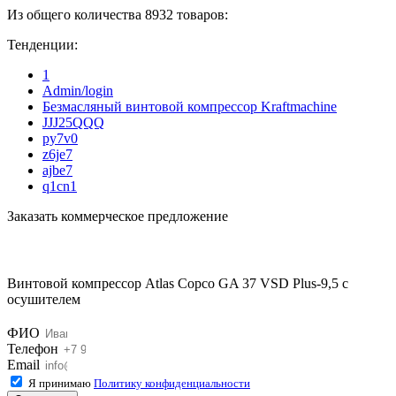
Из общего количества 8932 товаров:
Тенденции:
1
Admin/login
Безмасляный винтовой компрессор Kraftmaсhine
JJJ25QQQ
py7v0
z6je7
ajbe7
q1cn1
Заказать коммерческое предложение
Винтовой компрессор Atlas Copco GA 37 VSD Plus-9,5 с
осушителем
ФИО
Телефон
Email
Я принимаю
Политику конфиденциальности