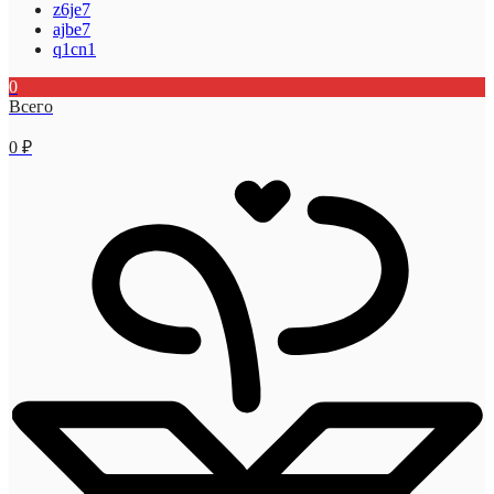
z6je7
ajbe7
q1cn1
0
Всего
0
₽