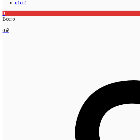
q1cn1
0
Всего
0
₽