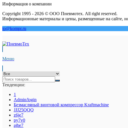
Информация о компании
Copyright 1995 - 2026 © ООО Пневмотех. All right reserved.
Информационные материалы и цены, размещенные на сайте, но
to@kompr.ru
Меню
Тенденции:
1
Admin/login
Безмасляный винтовой компрессор Kraftmaсhine
JJJ25QQQ
z6je7
py7v0
ajbe7