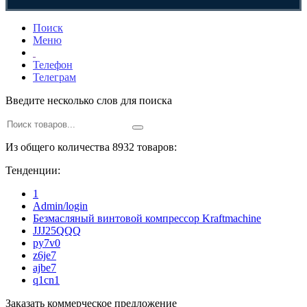
Поиск
Меню
Телефон
Телеграм
Введите несколько слов для поиска
Из общего количества 8932 товаров:
Тенденции:
1
Admin/login
Безмасляный винтовой компрессор Kraftmaсhine
JJJ25QQQ
py7v0
z6je7
ajbe7
q1cn1
Заказать коммерческое предложение