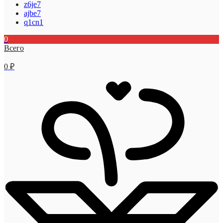
z6je7
ajbe7
q1cn1
0
Всего
0
₽