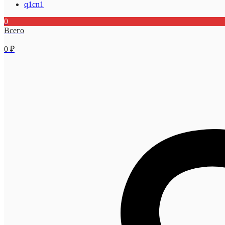
q1cn1
0
Всего
0
₽