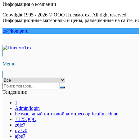
Информация о компании
Copyright 1995 - 2026 © ООО Пневмотех. All right reserved.
Информационные материалы и цены, размещенные на сайте, но
to@kompr.ru
Меню
Тенденции:
1
Admin/login
Безмасляный винтовой компрессор Kraftmaсhine
JJJ25QQQ
z6je7
py7v0
ajbe7