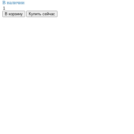
В наличии
Универсальный
блок-
В корзину
Купить сейчас
контейнер
Север
УБК-9
базовая
комплектация
(на
базе
морского
контейнера)
количество