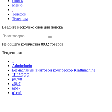
Поиск
Меню
Телефон
Телеграм
Введите несколько слов для поиска
Из общего количества 8932 товаров:
Тенденции:
1
Admin/login
Безмасляный винтовой компрессор Kraftmaсhine
JJJ25QQQ
py7v0
z6je7
ajbe7
q1cn1