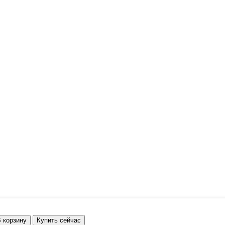
ниверсальный
ок-
 корзину
Купить сейчас