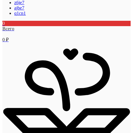
z6je7
ajbe7
q1cn1
0
Всего
0
₽