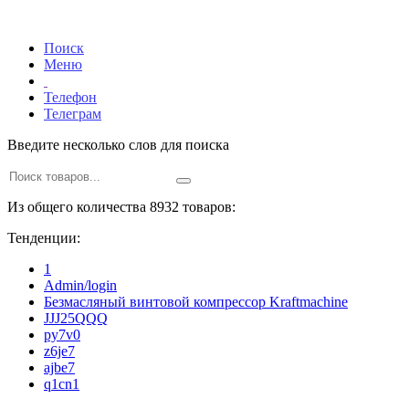
Поиск
Меню
Телефон
Телеграм
Введите несколько слов для поиска
Из общего количества 8932 товаров:
Тенденции:
1
Admin/login
Безмасляный винтовой компрессор Kraftmaсhine
JJJ25QQQ
py7v0
z6je7
ajbe7
q1cn1