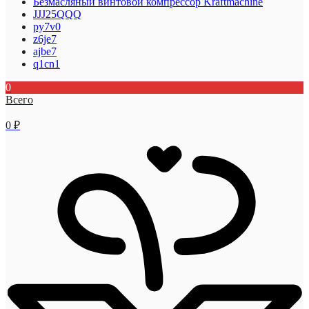
Безмасляный винтовой компрессор Kraftmaсhine
JJJ25QQQ
py7v0
z6je7
ajbe7
q1cn1
0
Всего
0
₽