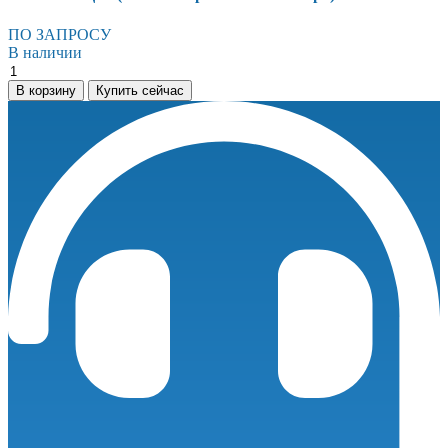
ПО ЗАПРОСУ
В наличии
Универсальный
блок-
В корзину
Купить сейчас
контейнер
Север
УБК-3В
базовая
комплектация
(на
базе
морского
контейнера)
количество