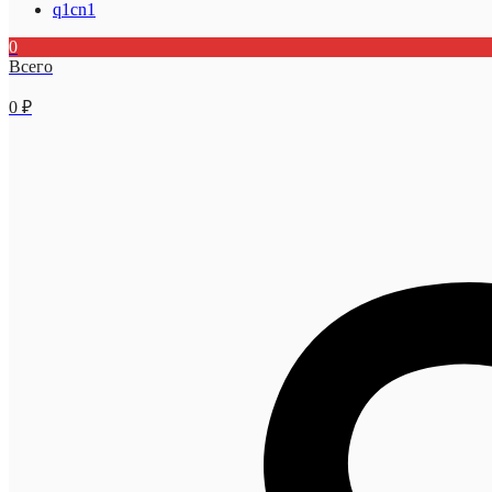
q1cn1
0
Всего
0
₽