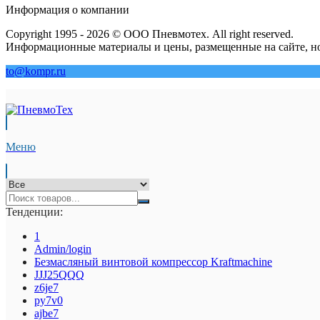
Информация о компании
Copyright 1995 - 2026 © ООО Пневмотех. All right reserved.
Информационные материалы и цены, размещенные на сайте, но
to@kompr.ru
Меню
Тенденции:
1
Admin/login
Безмасляный винтовой компрессор Kraftmaсhine
JJJ25QQQ
z6je7
py7v0
ajbe7