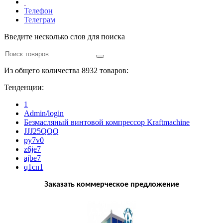
Телефон
Телеграм
Введите несколько слов для поиска
Из общего количества 8932 товаров:
Тенденции:
1
Admin/login
Безмасляный винтовой компрессор Kraftmaсhine
JJJ25QQQ
py7v0
z6je7
ajbe7
q1cn1
Заказать коммерческое предложение