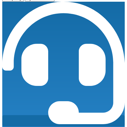
контейнер
Север
ПБК-12Т
базовая
комплектация
количество