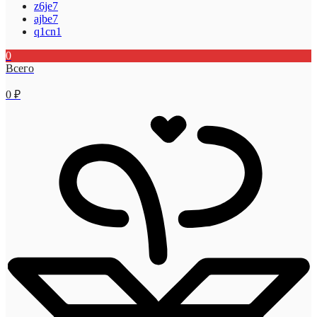
z6je7
ajbe7
q1cn1
0
Всего
0
₽