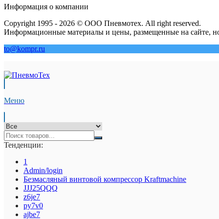
Информация о компании
Copyright 1995 - 2026 © ООО Пневмотех. All right reserved.
Информационные материалы и цены, размещенные на сайте, но
to@kompr.ru
Меню
Тенденции:
1
Admin/login
Безмасляный винтовой компрессор Kraftmaсhine
JJJ25QQQ
z6je7
py7v0
ajbe7