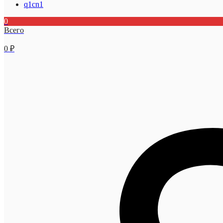
q1cn1
0
Всего
0
₽