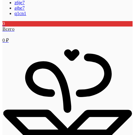
z6je7
ajbe7
q1cn1
0
Всего
0
₽