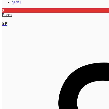
q1cn1
0
Всего
0
₽