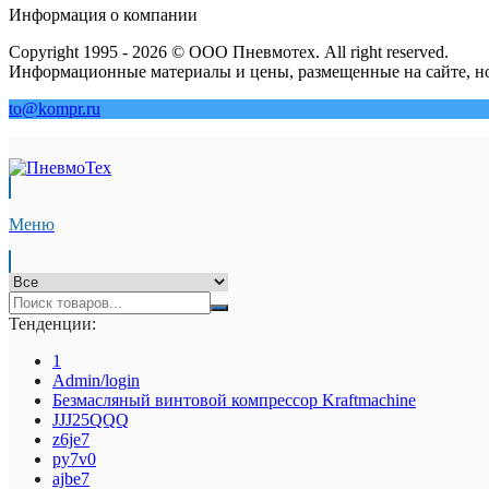
Информация о компании
Copyright 1995 - 2026 © ООО Пневмотех. All right reserved.
Информационные материалы и цены, размещенные на сайте, но
to@kompr.ru
Меню
Тенденции:
1
Admin/login
Безмасляный винтовой компрессор Kraftmaсhine
JJJ25QQQ
z6je7
py7v0
ajbe7