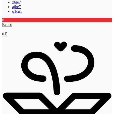
z6je7
ajbe7
q1cn1
0
Всего
0
₽