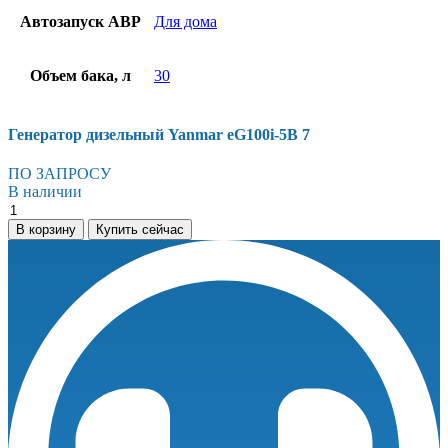
Автозапуск АВР
Для дома
Объем бака, л
30
Генератор дизельный Yanmar eG100i-5B 7
ПО ЗАПРОСУ
В наличии
Генератор
дизельный
В корзину
Купить сейчас
Yanmar
eG100i-
5B
7
количество