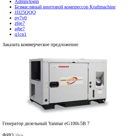
Admin/login
Безмасляный винтовой компрессор Kraftmaсhine
JJJ25QQQ
py7v0
z6je7
ajbe7
q1cn1
Заказать коммерческое предложение
Генератор дизельный Yanmar eG100i-5B 7
ФИО