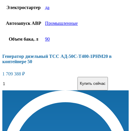
Электростартер
да
Автозапуск АВР
Промышленные
Объем бака, л
90
Генератор дизельный ТСС АД-50С-Т400-1РНМ20 в
контейнере 50
1 709 388
₽
Генератор
В корзину
Купить сейчас
дизельный
ТСС
АД-50С-
Т400-
1РНМ20
в
контейнере
50
количество