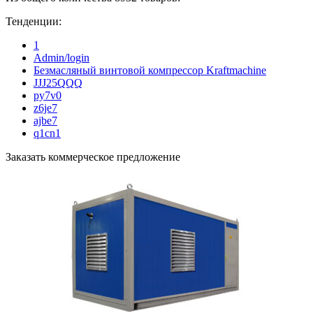
Тенденции:
1
Admin/login
Безмасляный винтовой компрессор Kraftmaсhine
JJJ25QQQ
py7v0
z6je7
ajbe7
q1cn1
Заказать коммерческое предложение